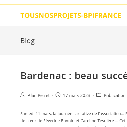
Skip
to
TOUSNOSPROJETS-BPIFRANCE
content
Blog
Bardenac : beau succès
Auteur/autrice
Post
Post
Alan Perret
17 mars 2023
Publication
de
published:
category:
la
publication :
Samedi 11 mars, la journée caritative de l’association… 
de cœur de Séverine Bonnin et Caroline Tesnière … Cet é