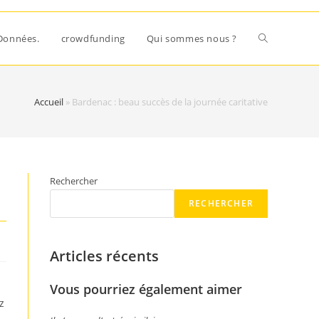
Données.
crowdfunding
Qui sommes nous ?
Accueil
»
Bardenac : beau succès de la journée caritative
Rechercher
RECHERCHER
Articles récents
Vous pourriez également aimer
z