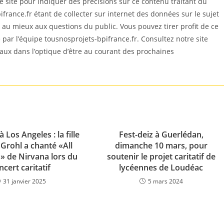
site pour indiquer des précisions sur ce contenu traitant du
france.fr étant de collecter sur internet des données sur le sujet
au mieux aux questions du public. Vous pouvez tirer profit de ce
né par l’équipe tousnosprojets-bpifrance.fr. Consultez notre site
iaux dans l’optique d’être au courant des prochaines
 Los Angeles : la fille
Fest-deiz à Guerlédan,
Grohl a chanté «All
dimanche 10 mars, pour
» de Nirvana lors du
soutenir le projet caritatif de
ncert caritatif
lycéennes de Loudéac
31 janvier 2025
5 mars 2024