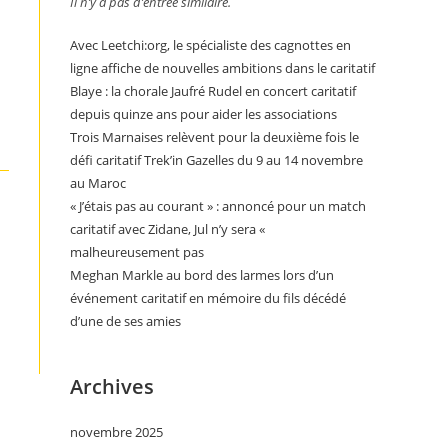
Il n’y a pas d’entrée similaire.
Avec Leetchi:org, le spécialiste des cagnottes en
ligne affiche de nouvelles ambitions dans le caritatif
Blaye : la chorale Jaufré Rudel en concert caritatif
depuis quinze ans pour aider les associations
Trois Marnaises relèvent pour la deuxième fois le
défi caritatif Trek’in Gazelles du 9 au 14 novembre
au Maroc
« J’étais pas au courant » : annoncé pour un match
caritatif avec Zidane, Jul n’y sera «
malheureusement pas
Meghan Markle au bord des larmes lors d’un
événement caritatif en mémoire du fils décédé
d’une de ses amies
Archives
novembre 2025