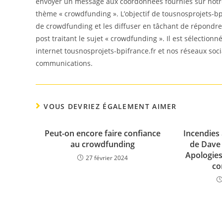
envoyer un message aux coordonnées fournies sur notre 
thème « crowdfunding ». L’objectif de tousnosprojets-bpi
de crowdfunding et les diffuser en tâchant de répondre 
post traitant le sujet « crowdfunding ». Il est sélection
internet tousnosprojets-bpifrance.fr et nos réseaux soc
communications.
VOUS DEVRIEZ ÉGALEMENT AIMER
Peut-on encore faire confiance
Incendies à
au crowdfunding
de Dave 
Apologies
27 février 2024
co