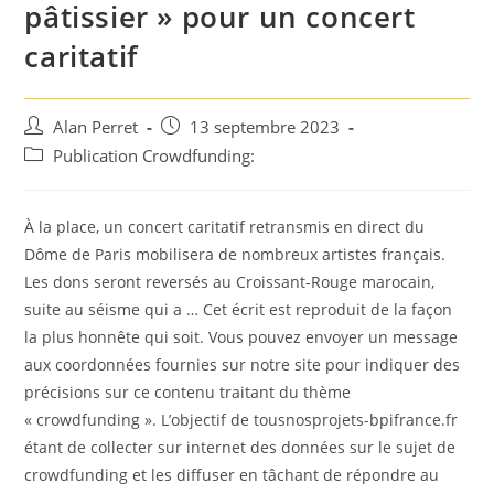
pâtissier » pour un concert
caritatif
Auteur/autrice
Post
Alan Perret
13 septembre 2023
de
published:
Post
Publication Crowdfunding:
la
category:
publication :
À la place, un concert caritatif retransmis en direct du
Dôme de Paris mobilisera de nombreux artistes français.
Les dons seront reversés au Croissant-Rouge marocain,
suite au séisme qui a … Cet écrit est reproduit de la façon
la plus honnête qui soit. Vous pouvez envoyer un message
aux coordonnées fournies sur notre site pour indiquer des
précisions sur ce contenu traitant du thème
« crowdfunding ». L’objectif de tousnosprojets-bpifrance.fr
étant de collecter sur internet des données sur le sujet de
crowdfunding et les diffuser en tâchant de répondre au