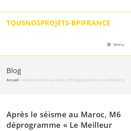
Skip
to
content
TOUSNOSPROJETS-BPIFRANCE
Menu
Blog
Accueil
»
Après le séisme au Maroc, M6 déprogramme « Le Meilleur pâtissi
Après le séisme au Maroc, M6
déprogramme « Le Meilleur