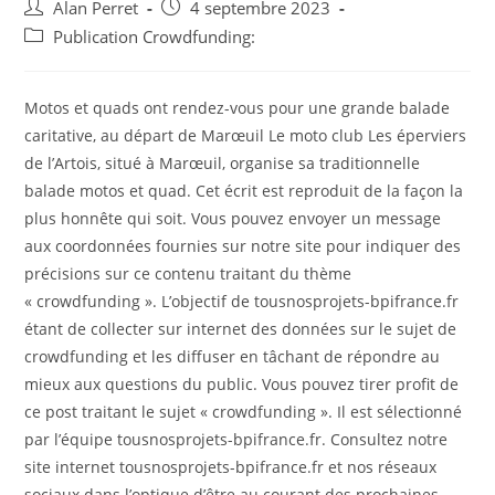
Auteur/autrice
Post
Alan Perret
4 septembre 2023
de
published:
Post
Publication Crowdfunding:
la
category:
publication :
Motos et quads ont rendez-vous pour une grande balade
caritative, au départ de Marœuil Le moto club Les éperviers
de l’Artois, situé à Marœuil, organise sa traditionnelle
balade motos et quad. Cet écrit est reproduit de la façon la
plus honnête qui soit. Vous pouvez envoyer un message
aux coordonnées fournies sur notre site pour indiquer des
précisions sur ce contenu traitant du thème
« crowdfunding ». L’objectif de tousnosprojets-bpifrance.fr
étant de collecter sur internet des données sur le sujet de
crowdfunding et les diffuser en tâchant de répondre au
mieux aux questions du public. Vous pouvez tirer profit de
ce post traitant le sujet « crowdfunding ». Il est sélectionné
par l’équipe tousnosprojets-bpifrance.fr. Consultez notre
site internet tousnosprojets-bpifrance.fr et nos réseaux
sociaux dans l’optique d’être au courant des prochaines