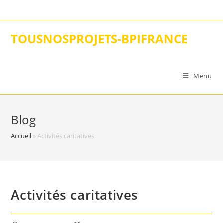
Skip
to
content
TOUSNOSPROJETS-BPIFRANCE
Menu
Blog
Accueil
»
Activités caritatives
Activités caritatives