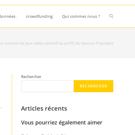
Données.
crowdfunding
Qui sommes nous ?
un tournoi de jeux vidéo caritatif au profit du Secours Populaire
Rechercher
RECHERCHER
Articles récents
Vous pourriez également aimer