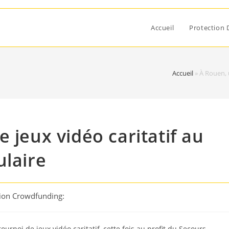
Accueil
Protection 
Accueil
»
À Rouen, 
 jeux vidéo caritatif au
ulaire
tion Crowdfunding:
urnoi de jeux vidéo caritatif, cette fois au profit du Secours