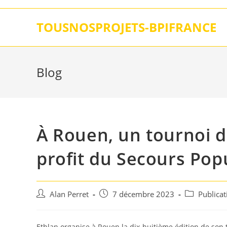
Skip
to
TOUSNOSPROJETS-BPIFRANCE
content
Blog
À Rouen, un tournoi de
profit du Secours Pop
Auteur/autrice
Post
Post
Alan Perret
7 décembre 2023
Publica
de
published:
category:
la
publication :
Ethlan organise à Rouen la dix-huitième édition de son to