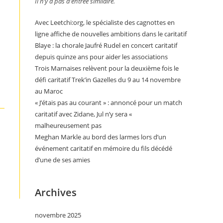
Il n’y a pas d’entrée similaire.
Avec Leetchi:org, le spécialiste des cagnottes en
ligne affiche de nouvelles ambitions dans le caritatif
Blaye : la chorale Jaufré Rudel en concert caritatif
depuis quinze ans pour aider les associations
Trois Marnaises relèvent pour la deuxième fois le
défi caritatif Trek’in Gazelles du 9 au 14 novembre
au Maroc
« J’étais pas au courant » : annoncé pour un match
caritatif avec Zidane, Jul n’y sera «
malheureusement pas
Meghan Markle au bord des larmes lors d’un
événement caritatif en mémoire du fils décédé
d’une de ses amies
Archives
novembre 2025