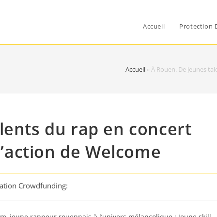
Accueil
Protection 
Accueil
»
À Rouen. De jeunes tale
lents du rap en concert
 l’action de Welcome
cation Crowdfunding:
, jeune rappeur rouennais à l’univers mélancolique ; Jeune skill,