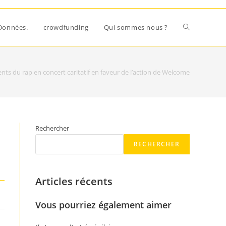
Données.
crowdfunding
Qui sommes nous ?
nts du rap en concert caritatif en faveur de l’action de Welcome
Rechercher
RECHERCHER
Articles récents
Vous pourriez également aimer