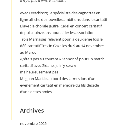
Il n’y a pas d’entrée similaire.
i
Avec Leetchi:org, le spécialiste des cagnottes en
ligne affiche de nouvelles ambitions dans le caritatif
Blaye : la chorale Jaufré Rudel en concert caritatif
depuis quinze ans pour aider les associations
Trois Marnaises relèvent pour la deuxième fois le
défi caritatif Trek’in Gazelles du 9 au 14 novembre
au Maroc
« J’étais pas au courant » : annoncé pour un match
caritatif avec Zidane, Jul n’y sera «
malheureusement pas
Meghan Markle au bord des larmes lors d’un
événement caritatif en mémoire du fils décédé
d’une de ses amies
Archives
novembre 2025