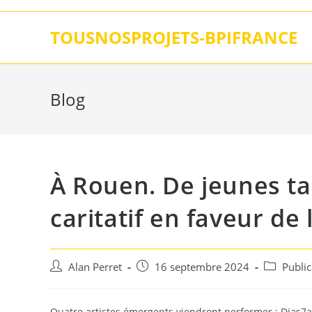
Skip
to
TOUSNOSPROJETS-BPIFRANCE
content
Blog
À Rouen. De jeunes ta
caritatif en faveur de
Auteur/autrice
Post
Post
Alan Perret
16 septembre 2024
Publi
de
published:
category:
la
publication :
Quatre artistes émergents viendront performer : Dias7am