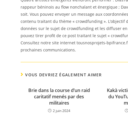
rappeur béninois au flow nonchalant et énergique ; Davi
soit. Vous pouvez envoyer un message aux coordonnées f
contenu traitant du thème « crowdfunding ». L’objectif d
données sur le sujet de crowdfunding et les diffuser e
pouvez tirer profit de ce post traitant le sujet « crowdfu
Consultez notre site internet tousnosprojets-bpifrance.f
prochaines communications.
VOUS DEVRIEZ ÉGALEMENT AIMER
Brie dans la course d’un raid
Kakà victi
caritatif menés par des
du YouTu
militaires
ma
2 juin 2024