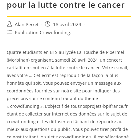
pour la lutte contre le cancer
Auteur/autrice
Post
Alan Perret
18 avril 2024
de
published:
Post
Publication Crowdfunding:
la
category:
publication :
Quatre étudiants en BTS au lycée La-Touche de Ploërmel
(Morbihan) organisent, samedi 20 avril 2024, un concert
caritatif en soutien à la lutte contre le cancer. Votre e-mail,
avec votre … Cet écrit est reproduit de la façon la plus
honnête qui soit. Vous pouvez envoyer un message aux
coordonnées fournies sur notre site pour indiquer des
précisions sur ce contenu traitant du thème
« crowdfunding ». L’objectif de tousnosprojets-bpifrance.fr
étant de collecter sur internet des données sur le sujet de
crowdfunding et les diffuser en tâchant de répondre au
mieux aux questions du public. Vous pouvez tirer profit de
ce post traitant le sujet « crowdfunding ». Il est sélectionné