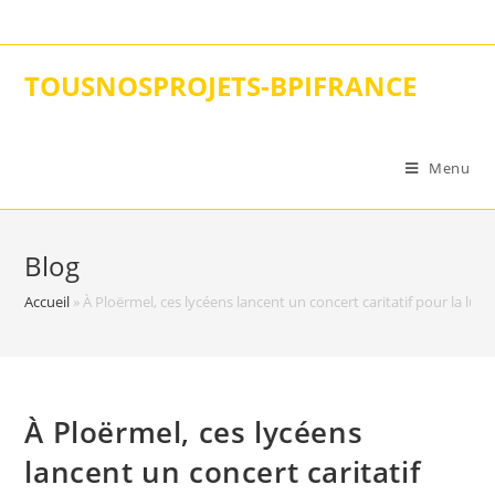
Skip
to
content
TOUSNOSPROJETS-BPIFRANCE
Menu
Blog
Accueil
»
À Ploërmel, ces lycéens lancent un concert caritatif pour la lutt
À Ploërmel, ces lycéens
lancent un concert caritatif