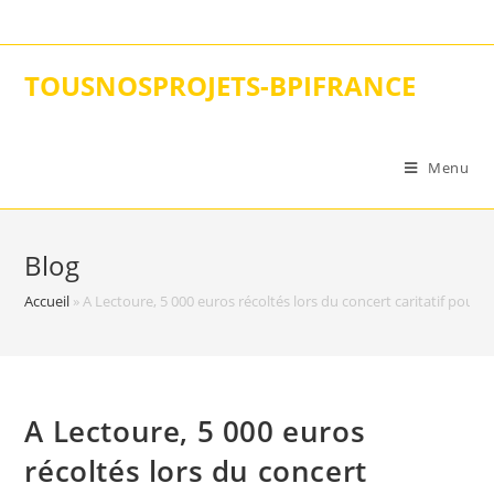
Skip
to
content
TOUSNOSPROJETS-BPIFRANCE
Menu
Blog
Accueil
»
A Lectoure, 5 000 euros récoltés lors du concert caritatif pour 
A Lectoure, 5 000 euros
récoltés lors du concert