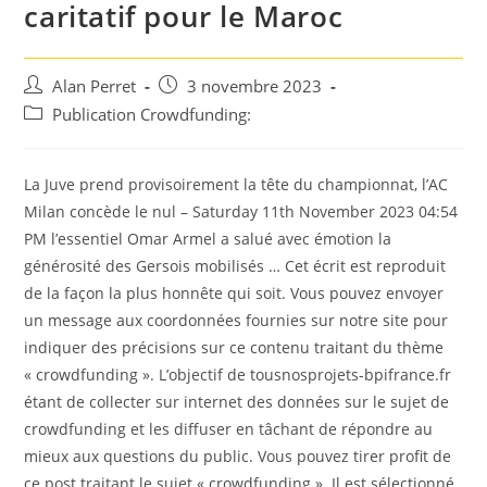
caritatif pour le Maroc
Auteur/autrice
Post
Alan Perret
3 novembre 2023
de
published:
Post
Publication Crowdfunding:
la
category:
publication :
La Juve prend provisoirement la tête du championnat, l’AC
Milan concède le nul – Saturday 11th November 2023 04:54
PM l’essentiel Omar Armel a salué avec émotion la
générosité des Gersois mobilisés … Cet écrit est reproduit
de la façon la plus honnête qui soit. Vous pouvez envoyer
un message aux coordonnées fournies sur notre site pour
indiquer des précisions sur ce contenu traitant du thème
« crowdfunding ». L’objectif de tousnosprojets-bpifrance.fr
étant de collecter sur internet des données sur le sujet de
crowdfunding et les diffuser en tâchant de répondre au
mieux aux questions du public. Vous pouvez tirer profit de
ce post traitant le sujet « crowdfunding ». Il est sélectionné