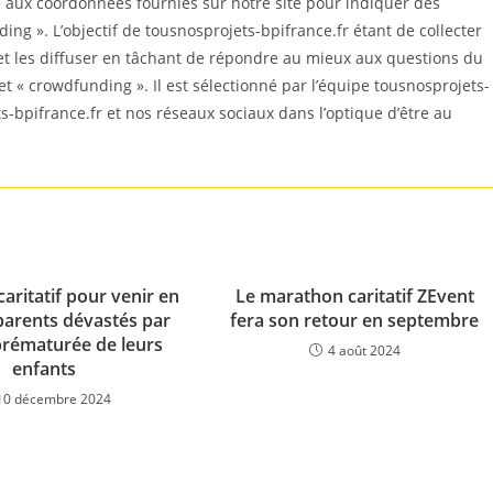
 aux coordonnées fournies sur notre site pour indiquer des
ng ». L’objectif de tousnosprojets-bpifrance.fr étant de collecter
et les diffuser en tâchant de répondre au mieux aux questions du
jet « crowdfunding ». Il est sélectionné par l’équipe tousnosprojets-
ts-bpifrance.fr et nos réseaux sociaux dans l’optique d’être au
aritatif pour venir en
Le marathon caritatif ZEvent
parents dévastés par
fera son retour en septembre
prématurée de leurs
4 août 2024
enfants
10 décembre 2024