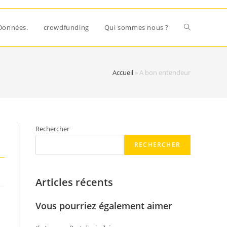
Données.
crowdfunding
Qui sommes nous ?
Accueil
»
A bon entendeur
Rechercher
RECHERCHER
Articles récents
Vous pourriez également aimer