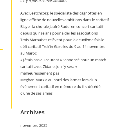
Il n’y a pas d’entrée similaire.
Avec Leetchi:org, le spécialiste des cagnottes en
ligne affiche de nouvelles ambitions dans le caritatif
Blaye : la chorale Jaufré Rudel en concert caritatif
depuis quinze ans pour aider les associations
Trois Marnaises relèvent pour la deuxième fois le
défi caritatif Trek’in Gazelles du 9 au 14 novembre
au Maroc
« J’étais pas au courant » : annoncé pour un match
caritatif avec Zidane, Jul n’y sera «
malheureusement pas
Meghan Markle au bord des larmes lors d’un
événement caritatif en mémoire du fils décédé
d’une de ses amies
Archives
novembre 2025