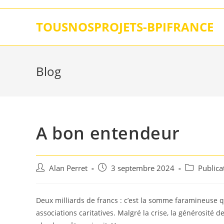
Skip
to
TOUSNOSPROJETS-BPIFRANCE
content
Blog
A bon entendeur
Auteur/autrice
Post
Post
Alan Perret
3 septembre 2024
Publica
de
published:
category:
la
publication :
Deux milliards de francs : c’est la somme faramineuse 
associations caritatives. Malgré la crise, la générosité d