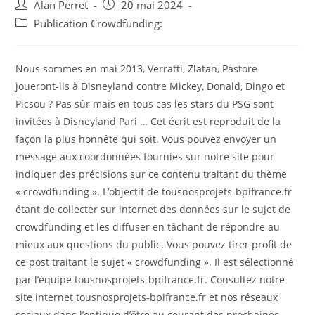
Auteur/autrice
Post
Alan Perret
20 mai 2024
de
published:
Post
Publication Crowdfunding:
la
category:
publication :
Nous sommes en mai 2013, Verratti, Zlatan, Pastore
joueront-ils à Disneyland contre Mickey, Donald, Dingo et
Picsou ? Pas sûr mais en tous cas les stars du PSG sont
invitées à Disneyland Pari … Cet écrit est reproduit de la
façon la plus honnête qui soit. Vous pouvez envoyer un
message aux coordonnées fournies sur notre site pour
indiquer des précisions sur ce contenu traitant du thème
« crowdfunding ». L’objectif de tousnosprojets-bpifrance.fr
étant de collecter sur internet des données sur le sujet de
crowdfunding et les diffuser en tâchant de répondre au
mieux aux questions du public. Vous pouvez tirer profit de
ce post traitant le sujet « crowdfunding ». Il est sélectionné
par l’équipe tousnosprojets-bpifrance.fr. Consultez notre
site internet tousnosprojets-bpifrance.fr et nos réseaux
sociaux dans l’optique d’être au courant des prochaines