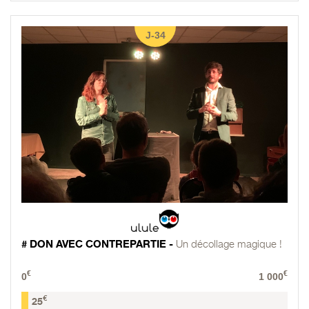
J-34
# DON AVEC CONTREPARTIE -
Un décollage magique !
€
€
0
1 000
€
25