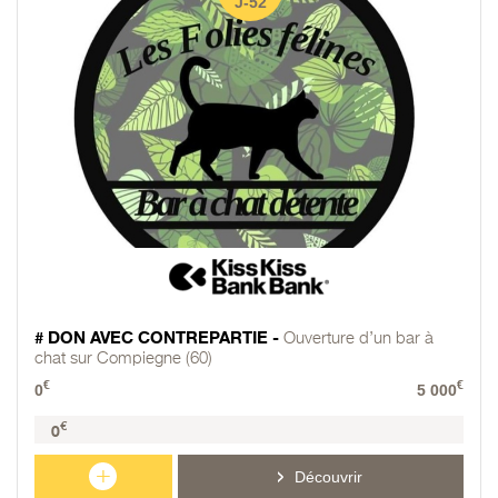
J-52
# DON AVEC CONTREPARTIE -
Ouverture d’un bar à
chat sur Compiegne (60)
€
€
0
5 000
€
0
+
Découvrir