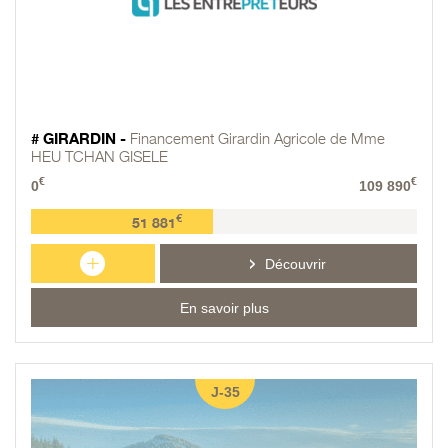
# GIRARDIN -
Financement Girardin Agricole de Mme
HEU TCHAN GISELE
€
€
0
109 890
€
51 881
+
Découvrir
En savoir plus
J-35