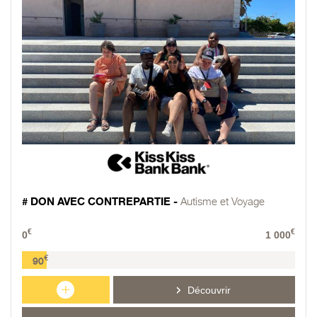
# DON AVEC CONTREPARTIE -
Autisme et Voyage
€
€
0
1 000
€
90
+
Découvrir