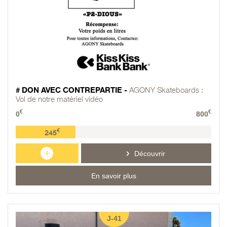
# DON AVEC CONTREPARTIE -
AGONY Skateboards :
Vol de notre matériel vidéo
€
€
0
800
€
245
+
Découvrir
En savoir plus
J-41