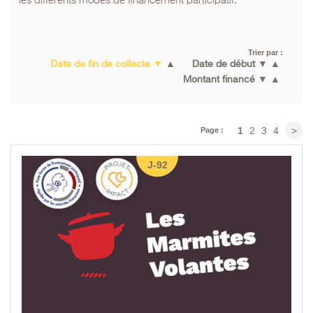
les différents modes de financement participatif.
Trier par :
Date de fin de collecte
▼
▲
Date de début
▼
▲
Montant financé
▼
▲
1
2
3
4
>
Page :
J-92