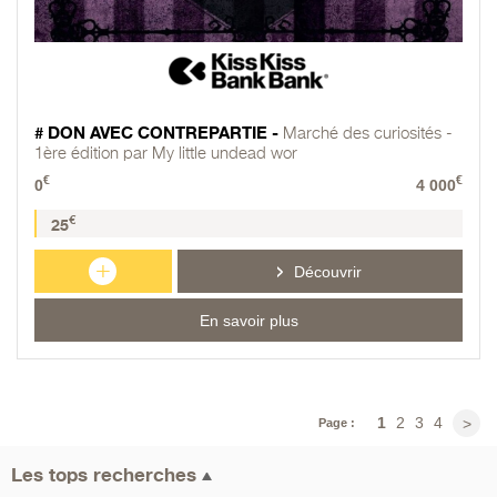
# DON AVEC CONTREPARTIE -
Marché des curiosités -
1ère édition par My little undead wor
€
€
0
4 000
€
25
+
Découvrir
En savoir plus
1
2
3
4
>
Page :
Les tops recherches