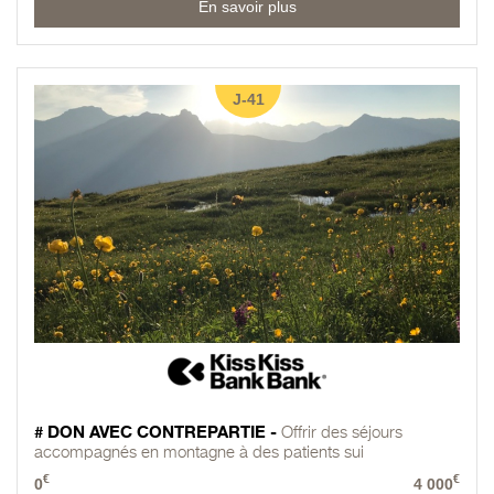
En savoir plus
J-41
# DON AVEC CONTREPARTIE -
Offrir des séjours
accompagnés en montagne à des patients sui
€
€
0
4 000