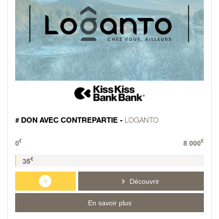
# DON AVEC CONTREPARTIE -
LOGANTO
€
€
0
8 000
€
35
+
Découvrir
En savoir plus