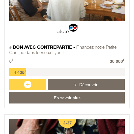
# DON AVEC CONTREPARTIE -
Financez notre Petite
Cantine dans le Vieux Lyon !
€
€
0
30 000
€
4 435
+
Découvrir
En savoir plus
J-37