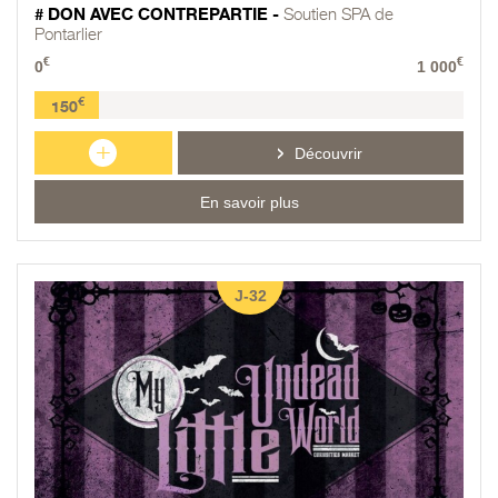
# DON AVEC CONTREPARTIE -
Soutien SPA de
Pontarlier
€
€
0
1 000
€
150
+
Découvrir
En savoir plus
J-32