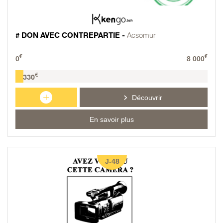
# DON AVEC CONTREPARTIE -
Acsomur
€
€
0
8 000
€
330
+
Découvrir
En savoir plus
J-48