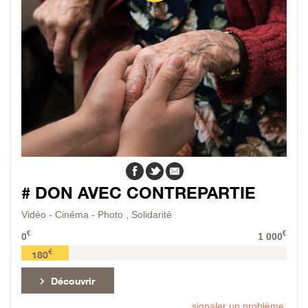
# DON AVEC CONTREPARTIE
Vidéo - Cinéma - Photo
,
Solidarité
€
€
0
1 000
€
180
Découvrir
signaler un problème