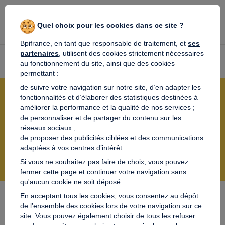
Menu
Quel choix pour les cookies dans ce site ?
La place de marché du crowdfunding
Bpifrance, en tant que responsable de traitement, et
ses
partenaires
, utilisent des cookies strictement nécessaires
Accueil
>
Espace contributeur
>
Rechercher un projet
au fonctionnement du site, ainsi que des cookies
permettant :
de suivre votre navigation sur notre site, d’en adapter les
fonctionnalités et d’élaborer des statistiques destinées à
Votre recherche
améliorer la performance et la qualité de nos services ;
de personnaliser et de partager du contenu sur les
réseaux sociaux ;
de proposer des publicités ciblées et des communications
adaptées à vos centres d’intérêt.
Si vous ne souhaitez pas faire de choix, vous pouvez
fermer cette page et continuer votre navigation sans
qu'aucun cookie ne soit déposé.
En acceptant tous les cookies, vous consentez au dépôt
de l’ensemble des cookies lors de votre navigation sur ce
Affinez votre recherche
site. Vous pouvez également choisir de tous les refuser