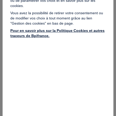
ou de paramétrer vos choix et en savoir plus sur les
cookies.
Porteurs de projets
Vous avez la possibilité de retirer votre consentement ou
de modifier vos choix à tout moment grâce au lien
Déposez votre projet à financer chez nos partenaires
"Gestion des cookies" en bas de page.
Pour en savoir plus sur la Politique Cookies et autres
DÉPOSER
traceurs de Bpifrance.
Contributeurs
Trouvez les plateformes les plus adaptées pour financer
les projets de votre choix
DÉPOSER
Investir dans un projet de
développement de produit