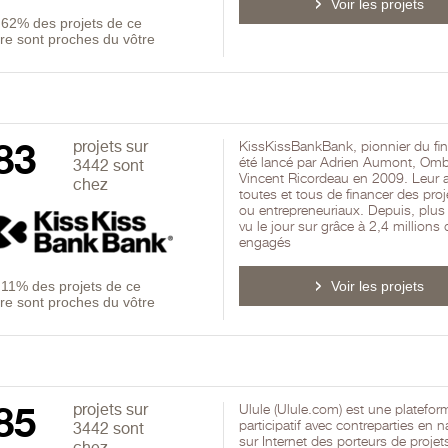
Voir les projets
-
62% des projets de ce
re sont proches du vôtre
83
projets sur
KissKissBankBank, pionnier du fin
été lancé par Adrien Aumont, Ombl
3442 sont
Vincent Ricordeau en 2009. Leur a
chez
toutes et tous de financer des proje
ou entrepreneuriaux. Depuis, plus
vu le jour sur grâce à 2,4 millions
engagés
-
11% des projets de ce
Voir les projets
re sont proches du vôtre
85
projets sur
Ulule (Ulule.com) est une platefo
participatif avec contreparties en na
3442 sont
sur Internet des porteurs de projets