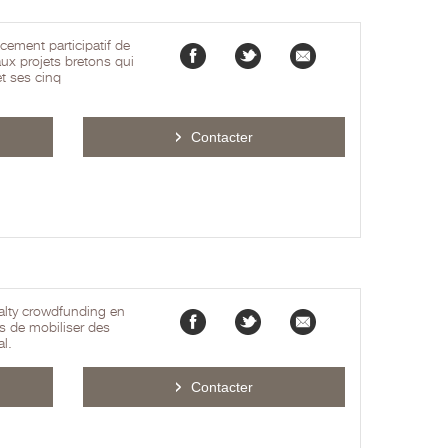
cement participatif de
ux projets bretons qui
et ses cinq
Contacter
alty crowdfunding en
s de mobiliser des
al.
Contacter