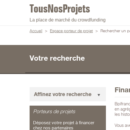
La place de marché du crowdfunding
Accueil
>
Espace porteur de projet
>
Rechercher un pa
Votre recherche
Fina
Affinez votre recherche
Bpifranc
en agré
Porteurs de projets
les hist
Déposez votre projet à financer
Vous ave
chez nos partenaires