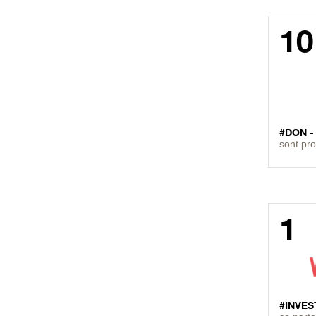
10
#DON 
sont pr
1
#INVES