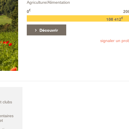
Agriculture/Alimentation
€
0
20
€
186 412
Découvrir
signaler un pr
t clubs
entaires
et