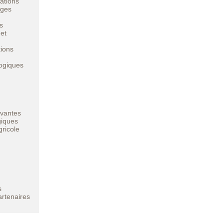
ations
ages
s
 et
tions
logiques
ovantes
giques
gricole
s
artenaires