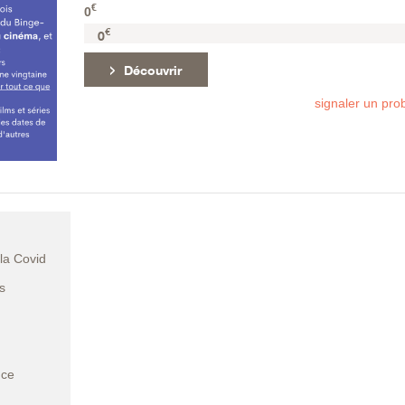
€
0
€
0
Découvrir
signaler un pr
 la Covid
s
nce