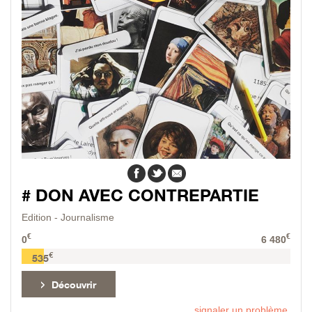
# DON AVEC CONTREPARTIE
Edition - Journalisme
€
€
0
6 480
€
535
Découvrir
signaler un problème