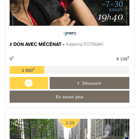
# DON AVEC MÉCÉNAT -
Katerina FOTINAKI
€
€
0
9 106
€
2 650
+
Découvrir
En savoir plus
J-25