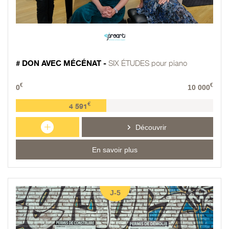
# DON AVEC MÉCÉNAT -
SIX ÉTUDES pour piano
€
€
0
10 000
€
4 591
+
Découvrir
En savoir plus
J-5