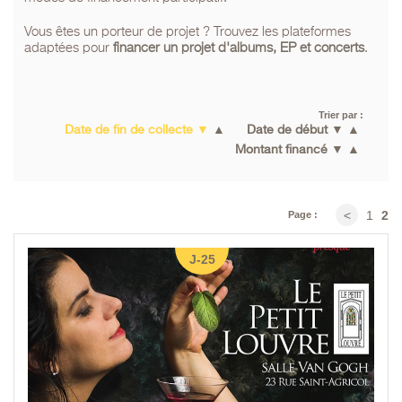
Vous êtes un porteur de projet ? Trouvez les plateformes
adaptées pour
financer un projet d'albums, EP et concerts
.
Trier par :
Date de fin de collecte
▼
▲
Date de début
▼
▲
Montant financé
▼
▲
1
2
<
Page :
J-25