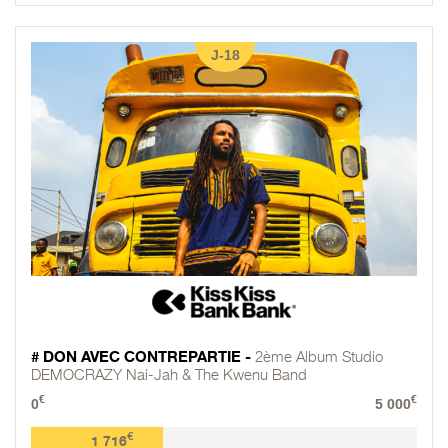
J-18
# DON AVEC CONTREPARTIE -
2ème Album Studio
DEMOCRAZY Nai-Jah & The Kwenu Band
€
€
0
5 000
€
1 716