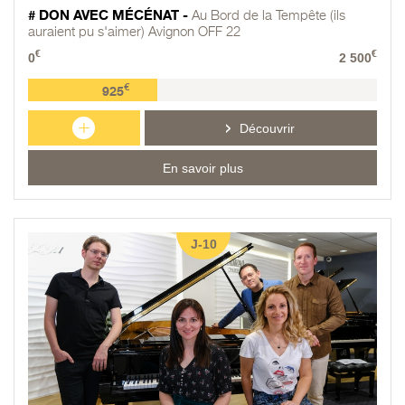
# DON AVEC MÉCÉNAT -
Au Bord de la Tempête (ils
auraient pu s'aimer) Avignon OFF 22
€
€
0
2 500
€
925
+
Découvrir
En savoir plus
J-10