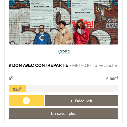
# DON AVEC CONTREPARTIE -
METR0 II - La Revanche
€
€
0
6 000
€
925
+
Découvrir
En savoir plus