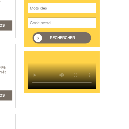
r
OS
34%
rrêt
OS