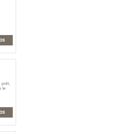
OS
 prêt,
 le
OS