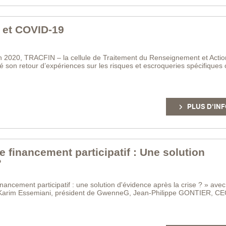
 et COVID-19
uin 2020, TRACFIN – la cellule de Traitement du Renseignement et Actio
té son retour d’expériences sur les risques et escroqueries spécifiques
PLUS D'INF
 financement participatif : Une solution
?
ancement participatif : une solution d'évidence après la crise ? » avec
 Karim Essemiani, président de GwenneG, Jean-Philippe GONTIER, C