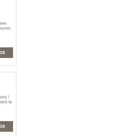
ises
 euros
OS
ons !
ent le
OS