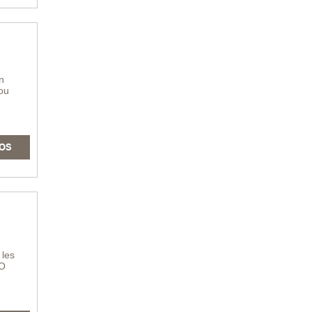
n
 ou
OS
 les
EO