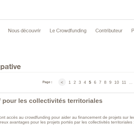
Nous découvrir
Le Crowdfunding
Contributeur
P
ipative
1
2
3
4
5
6
7
8
9
10
11
...
<
Page :
pour les collectivités territoriales
s ont accès au crowdfunding pour aider au financement de projets sur le
eux avantages pour les projets portés par les collectivités territoriales 